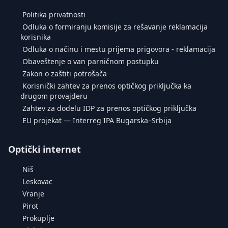
Politika privatnosti
Odluka o formiranju komisije za rešavanje reklamacija
korisnika
Odluka o načinu i mestu prijema prigovora - reklamacija
Obaveštenje o van parničnom postupku
Zakon o zaštiti potrošača
Korisnički zahtev za prenos optičkog priključka ka
drugom provajderu
Zahtev za dodelu IDP za prenos optičkog priključka
EU projekat — Interreg IPA Bugarska–Srbija
Optički internet
Niš
Leskovac
Vranje
Pirot
Prokuplje