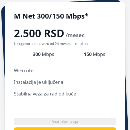
M Net 300/150 Mbps*
2.500 RSD
/mesec
Uz ugovornu obavezu od 24 meseca i e-račun
300
Mbps
150
Mbps
WiFi ruter
Instalacija je uključena
Stabilna veza za rad od kuće
Više informacija