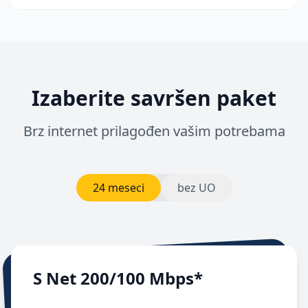
Izaberite savršen paket
Brz internet prilagođen vašim potrebama
24 meseci
bez UO
S Net 200/100 Mbps*