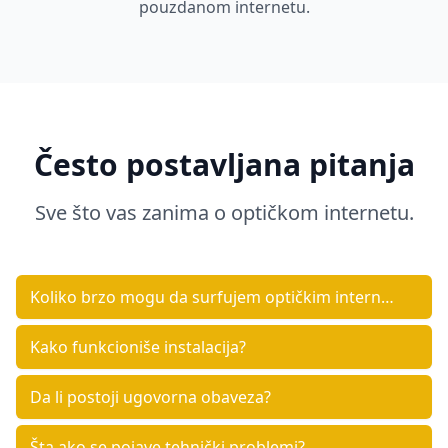
pouzdanom internetu.
Često postavljana pitanja
Sve što vas zanima o optičkom internetu.
Koliko brzo mogu da surfujem optičkim internet
om?
Kako funkcioniše instalacija?
Da li postoji ugovorna obaveza?
Šta ako se pojave tehnički problemi?