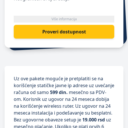
Više informacija
Proveri dostupnost
Uz ove pakete moguće je pretplatiti se na
korišćenje statičke javne ip adrese uz uvećanje
računa od samo
599 din.
mesečno sa PDV-
om. Korisnik uz ugovor na 24 meseca dobija
na korišćenje wireless ruter. Uz ugovor na 24
meseca instalacija i podešavanje su besplatni.
Bez ugovorne obaveze setup je
19.000 rsd
uz
mesečno plaćanje. Ukoliko se plati
prvih 6