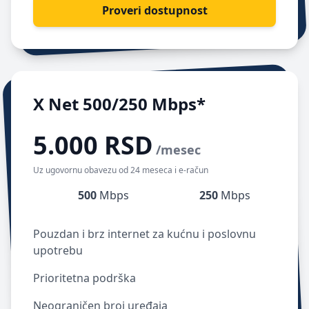
Proveri dostupnost
X Net 500/250 Mbps*
5.000 RSD
/mesec
Uz ugovornu obavezu od 24 meseca i e-račun
500
Mbps
250
Mbps
Pouzdan i brz internet za kućnu i poslovnu
upotrebu
Prioritetna podrška
Neograničen broj uređaja