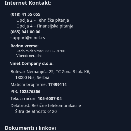
Internet Kontakt:
(018) 41 55 055
Opcija 2 – Tehnička pitanja
Opcija 4 – Finansijska pitanja
(065) 941 00 00
support@ninet.rs
Radno vreme:
Radnim danima: 08:00 – 20:00
Vikend: neradni
Ninet Company d.o.o.
Bulevar Nemanjića 25, TC Zona 3 lok. K6,
18000 Niš, Serbia
Matični broj firme:
17499114
PIB:
102876366
Tekući račun:
105-6087-04
Delatnost: Bežične telekomunikacije
Šifra delatnosti: 6120
Dokumenti i linkovi