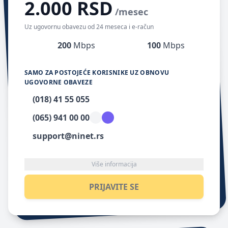
2.000 RSD
/mesec
Uz ugovornu obavezu od 24 meseca i e-račun
200
Mbps
100
Mbps
SAMO ZA POSTOJEĆE KORISNIKE UZ OBNOVU
UGOVORNE OBAVEZE
(018) 41 55 055
(065) 941 00 00
support@ninet.rs
Više informacija
PRIJAVITE SE