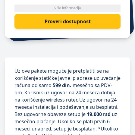
Više informacija
Proveri dostupnost
Uz ove pakete moguće je pretplatiti se na
korišćenje statičke javne ip adrese uz uvećanje
računa od samo
599 din.
mesečno sa PDV-
om. Korisnik uz ugovor na 24 meseca dobija
na korišćenje wireless ruter. Uz ugovor na 24
meseca instalacija i podešavanje su besplatni.
Bez ugovorne obaveze setup je
19.000 rsd
uz
mesečno plaćanje. Ukoliko se plati
prvih 6
meseci
unapred, setup je besplatan. *Ukoliko