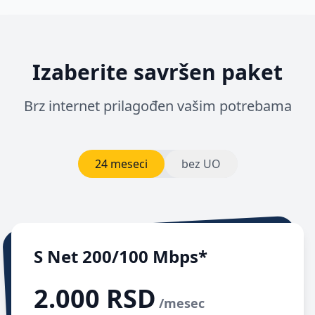
Izaberite savršen paket
Brz internet prilagođen vašim potrebama
24 meseci
bez UO
S Net 200/100 Mbps*
2.000 RSD
/mesec