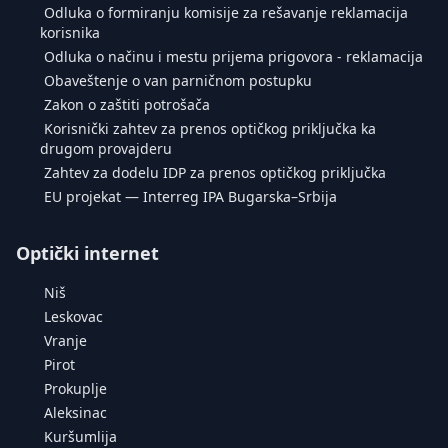
Odluka o formiranju komisije za rešavanje reklamacija
korisnika
Odluka o načinu i mestu prijema prigovora - reklamacija
Obaveštenje o van parničnom postupku
Zakon o zaštiti potrošača
Korisnički zahtev za prenos optičkog priključka ka
drugom provajderu
Zahtev za dodelu IDP za prenos optičkog priključka
EU projekat — Interreg IPA Bugarska–Srbija
Optički internet
Niš
Leskovac
Vranje
Pirot
Prokuplje
Aleksinac
Kuršumlija