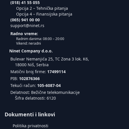
(018) 41 55 055
Opcija 2 – Tehnička pitanja
Opcija 4 – Finansijska pitanja
(065) 941 00 00
support@ninet.rs
Radno vreme:
Radnim danima: 08:00 – 20:00
Vikend: neradni
Ninet Company d.o.o.
Bulevar Nemanjića 25, TC Zona 3 lok. K6,
18000 Niš, Serbia
Matični broj firme:
17499114
PIB:
102876366
Tekući račun:
105-6087-04
Delatnost: Bežične telekomunikacije
Šifra delatnosti: 6120
Dokumenti i linkovi
Politika privatnosti