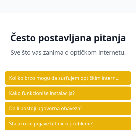
Često postavljana pitanja
Sve što vas zanima o optičkom internetu.
Koliko brzo mogu da surfujem optičkim internet
om?
Kako funkcioniše instalacija?
Da li postoji ugovorna obaveza?
Šta ako se pojave tehnički problemi?