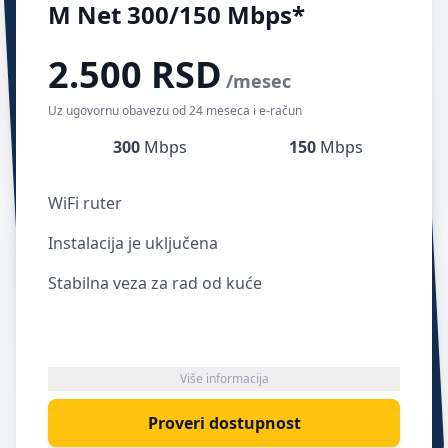
M Net 300/150 Mbps*
2.500 RSD
/mesec
Uz ugovornu obavezu od 24 meseca i e-račun
300
Mbps
150
Mbps
WiFi ruter
Instalacija je uključena
Stabilna veza za rad od kuće
Više informacija
Proveri dostupnost